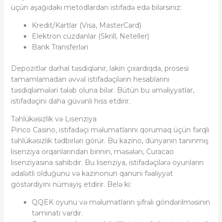
üçün aşağıdakı metodlardan istifadə edə bilərsiniz:
Kredit/Kartlar (Visa, MasterCard)
Elektron cüzdanlar (Skrill, Neteller)
Bank Transferləri
Depozitlər dərhal təsdiqlənir, lakin çıxardıqda, prosesi
tamamlamadan əvvəl istifadəçilərin hesablarını
təsdiqləmələri tələb oluna bilər. Bütün bu əməliyyatlar,
istifadəçini daha güvənli hiss etdirir.
Təhlükəsizlik və Lisenziya
Pinco Casino, istifadəçi məlumatlarını qorumaq üçün fərqli
təhlükəsizlik tədbirləri görür. Bu kazino, dünyanın tanınmış
lisenziya orqanlarından birinin, məsələn, Curacao
lisenziyasına sahibdir. Bu lisenziya, istifadəçilərə oyunların
ədalətli olduğunu və kazinonun qanuni fəaliyyət
göstərdiyini nümayiş etdirir. Belə ki:
QQEK oyunu və məlumatların şifrəli göndərilməsinin
təminatı vardır.