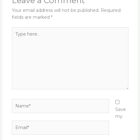
Leave a Comment
Your email address will not be published.
Required
fields are marked
*
Type
here..
Name*
Save
my
Email*