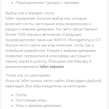
Периодические турниры с призами.
Выбор игр и игровые слоты
1хбет предлагает богатый выбор игр, который
включает слоты, настольные игры, видеопокер и
раздел с живыми дилерами. На сайте представлено
более 1000 игровых автоматов от ведущих
производителей, таких как NetEnt, Microgaming и IGT.
Игроки могут найти как классические слоты, так и
новейшие разработки. Раздел с живыми дилерами
позволяет погрузиться в атмосферу настоящего
казино, играя в рулетку, блэкджек или баккару в
реальном времени
1хбет зеркало
.
Поиск игр по категориям
Игры на 1хбет можно легко найти, благодаря удобной
навигации. Все игры разделены на категории:
Слоты;
Настольные игры;
Игры с живыми дилерами;