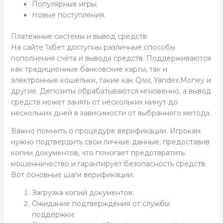
Популярные игры;
Новые поступления.
Платежные системы и вывод средств
На сайте 1хбет доступны различные способы
пополнения счёта и вывода средств. Поддерживаются
как традиционные банковские карты, так и
электронные кошельки, такие как Qiwi, Yandex.Money и
другие. Депозиты обрабатываются мгновенно, а вывод
средств может занять от нескольких минут до
нескольких дней в зависимости от выбранного метода.
Важно помнить о процедуре верификации. Игрокам
нужно подтвердить свои личные данные, предоставив
копии документов, что помогает предотвратить
мошенничество и гарантирует безопасность средств.
Вот основные шаги верификации:
Загрузка копий документов;
Ожидание подтверждения от службы
поддержки;