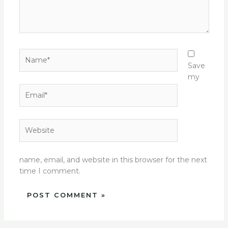
Name*
Save
my
Email*
Website
name, email, and website in this browser for the next
time I comment.