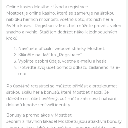
Online kasino Mostbet: Úvod a registrace
Mostbet je online kasino, které se zaměřuje na širokou
nabídku herních možností, včetně slotů, stolních her a
živého kasina. Registraci v Mostbet můžete provést velmi
snadno a rychle. Stačí jen dodržet několik jednoduchých
kroků:
Navštivte oficiální webové stránky Mostbet.
Klikněte na tlačítko „Registrace“.
Vyplňte osobní údaje, včetně e-mailu a hesla.
Potvrďte svůj účet pomocí odkazu zaslaného na e-
mail.
Po úspěšné registraci se můžete přihlásit a prozkoumat
širokou škálu her a bonusů, které Mostbet nabízí. Je
důležité mít účet ověřený, což může zahrnovat nahrání
dokladů k potvrzení vaší identity.
Bonusy a promo akce v Mostbet
Jedním z hlavních lákadel Mostbetu jsou atraktivní bonusy
a promo akce. Jaké zajímavé hry a bonusy nabízí casino