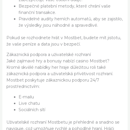
Bezpečné platební metody, které chrání vaše
finanční transakce.
Pravidelné audity herních automatů, aby se zajistilo,
že výsledky jsou náhodné a spravedlivé.
Pokud se rozhodnete hrát v Mostbet, budete mít jistotu,
že vaše peníze a data jsou v bezpečí.
Zákaznická podpora a uživatelské rozhraní
Jaké zajímavé hry a bonusy nabízí casino Mostbet?
Kromě skvělé nabídky her hraje důležitou roli také
zákaznická podpora a uživatelská přívětivost rozhraní.
Mostbet poskytuje zákaznickou podporu 24/7
prostřednictvím:
E-mailu
Live chatu
Sociálních sítí
Uživatelské rozhraní Mostbetu je přehledné a snadno se
naviguje, což umožňuje rychlé a pohodlné hraní. Hráči