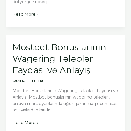
dotyczące nowej
Kody
Read More »
promocyjne
w
Mostbet:
Sekret
Mostbet Bonuslarının
większych
wygranych
Wagering Tələbləri:
odkryty
Faydası və Anlayışı
casino
|
Emma
Mostbet Bonuslarının Wagering Tələbləri: Faydası və
Anlayışı Mostbet bonuslarının wagering tələbləri,
onlayn mərc oyunlarında uğur qazanmaq üçün əsas
anlayışlardan biridir.
Mostbet
Read More »
Bonuslarının