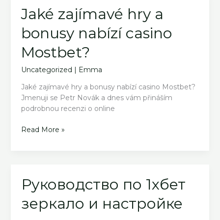
på
Jaké zajímavé hry a
svenska
casino
bonusy nabízí casino
portaler
Mostbet?
Uncategorized
|
Emma
Jaké zajímavé hry a bonusy nabízí casino Mostbet?
Jmenuji se Petr Novák a dnes vám přináším
podrobnou recenzi o online
Jaké
Read More »
zajímavé
hry
a
bonusy
Руководство по 1хбет
nabízí
casino
зеркало и настройке
Mostbet?