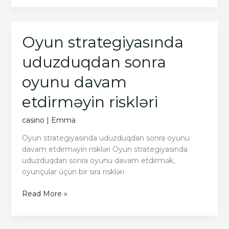
Wagering
Tələbləri:
Faydası
Oyun strategiyasında
və
Anlayışı
uduzduqdan sonra
oyunu davam
etdirməyin riskləri
casino
|
Emma
Oyun strategiyasında uduzduqdan sonra oyunu
davam etdirməyin riskləri Oyun strategiyasında
uduzduqdan sonra oyunu davam etdirmək,
oyunçular üçün bir sıra riskləri
Oyun
Read More »
strategiyasında
uduzduqdan
sonra