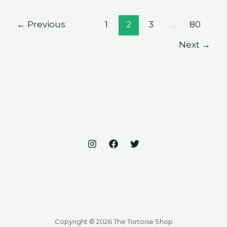
oyunu
davam
←
Previous
1
2
3
…
80
etdirməyin
riskləri
Next
→
Copyright © 2026 The Tortoise Shop