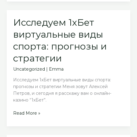
Take
on
Live
Исследуем 1хБет
Online
Casino
виртуальные виды
Games
спорта: прогнозы и
стратегии
Uncategorized
|
Emma
Исследуем 1хБет виртуальные виды спорта:
прогнозы и стратегии Меня зовут Алексей
Петров, и сегодня я расскажу вам о онлайн-
казино “1хБет”.
Исследуем
Read More »
1хБет
виртуальные
виды