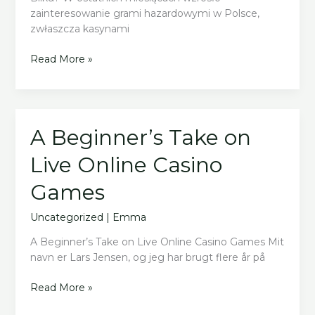
zainteresowanie grami hazardowymi w Polsce,
zwłaszcza kasynami
Kasyno
Read More »
Online
Pl
Blik:
Jak
A Beginner’s Take on
wypłacić
wygrane
Live Online Casino
w
Bliku?
Games
Uncategorized
|
Emma
A Beginner’s Take on Live Online Casino Games Mit
navn er Lars Jensen, og jeg har brugt flere år på
A
Read More »
Beginner’s